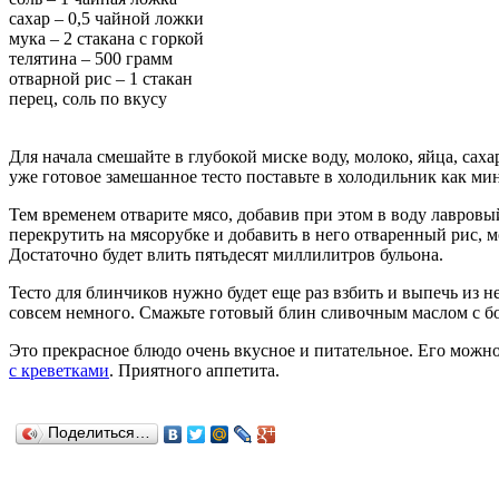
сахар – 0,5 чайной ложки
мука – 2 стакана с горкой
телятина – 500 грамм
отварной рис – 1 стакан
перец, соль по вкусу
Для начала смешайте в глубокой миске воду, молоко, яйца, саха
уже готовое замешанное тесто поставьте в холодильник как ми
Тем временем отварите мясо, добавив при этом в воду лавровы
перекрутить на мясорубке и добавить в него отваренный рис, м
Достаточно будет влить пятьдесят миллилитров бульона.
Тесто для блинчиков нужно будет еще раз взбить и выпечь из 
совсем немного. Смажьте готовый блин сливочным маслом с бо
Это прекрасное блюдо очень вкусное и питательное. Его можно
с креветками
. Приятного аппетита.
Поделиться…