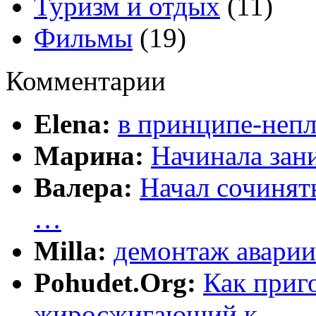
Туризм и отдых
(11)
Фильмы
(19)
Комментарии
Elena:
в принципе-непл
Марина:
Начинала зани
Валера:
Начал сочинят
…
Milla:
демонтаж аварии
Pohudet.Org:
Как приг
жиросжигающий к …