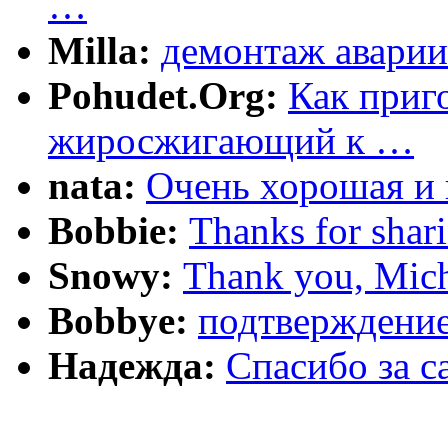
…
Milla:
демонтаж аварии
Pohudet.Org:
Как приг
жиросжигающий к …
nata:
Очень хорошая и 
Bobbie:
Thanks for shar
Snowy:
Thank you, Mich
Bobbye:
подтверждение
Надежда:
Cпасибо за 