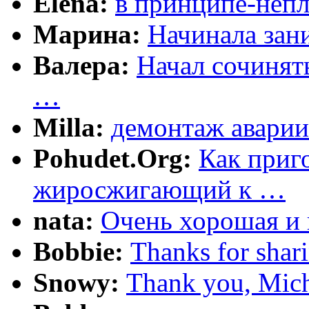
Elena:
в принципе-непл
Марина:
Начинала зани
Валера:
Начал сочинят
…
Milla:
демонтаж аварии
Pohudet.Org:
Как приг
жиросжигающий к …
nata:
Очень хорошая и 
Bobbie:
Thanks for shar
Snowy:
Thank you, Mich