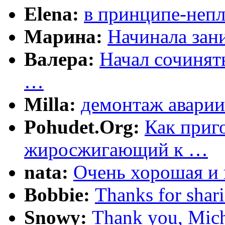
Elena:
в принципе-непл
Марина:
Начинала зани
Валера:
Начал сочинят
…
Milla:
демонтаж аварии
Pohudet.Org:
Как приг
жиросжигающий к …
nata:
Очень хорошая и 
Bobbie:
Thanks for shar
Snowy:
Thank you, Mich