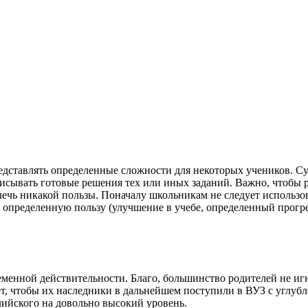
едставлять определенные сложности для некоторых учеников. С
писывать готовые решения тех или иных заданий. Важно, чтобы 
лечь никакой пользы.
Поначалу школьникам не следует использо
ть определенную пользу (улучшение в учебе, определенный прогр
еменной действительности. Благо, большинство родителей не иг
лает, чтобы их наследники в дальнейшем поступили в ВУЗ с угл
лийского на довольно высокий уровень.