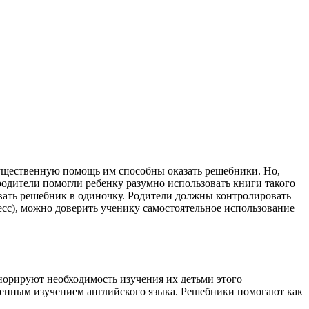
ущественную помощь им способны оказать решебники. Но,
родители помогли ребенку разумно использовать книги такого
вать решебник в одиночку. Родители должны контролировать
есс), можно доверить ученику самостоятельное использование
норируют необходимость изучения их детьми этого
убленным изучением английского языка. Решебники помогают как