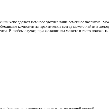
ный кекс сделает немного уютнее ваше семейное чаепитие. Мож
 необходимые компоненты практически всегда можно найти в хол
елей. В любом случае, при желании вы можете в тесто положить
му “саварин» и немножко присыпьте ее манной крупой.