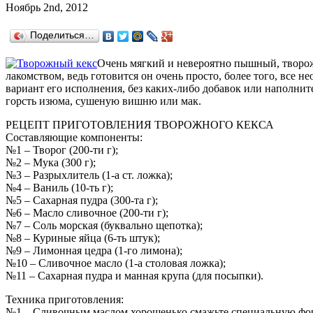
Ноябрь 2nd, 2012
Поделиться…
Очень мягкий и невероятно пышный, творож
лакомством, ведь готовится он очень просто, более того, все
вариант его исполнения, без каких-либо добавок или наполнит
горсть изюма, сушеную вишню или мак.
РЕЦЕПТ ПРИГОТОВЛЕНИЯ ТВОРОЖНОГО КЕКСА
Составляющие компоненты:
№1 – Творог (200-ти г);
№2 – Мука (300 г);
№3 – Разрыхлитель (1-а ст. ложка);
№4 – Ваниль (10-ть г);
№5 – Сахарная пудра (300-та г);
№6 – Масло сливочное (200-ти г);
№7 – Соль морская (буквально щепотка);
№8 – Куриные яйца (6-ть штук);
№9 – Лимонная цедра (1-го лимона);
№10 – Сливочное масло (1-а столовая ложка);
№11 – Сахарная пудра и манная крупа (для посыпки).
Техника приготовления:
№1 – Сливочным маслом хорошенько смажьте специальную фор