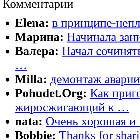
Комментарии
Elena:
в принципе-непл
Марина:
Начинала зани
Валера:
Начал сочинят
…
Milla:
демонтаж аварии
Pohudet.Org:
Как приг
жиросжигающий к …
nata:
Очень хорошая и 
Bobbie:
Thanks for shar