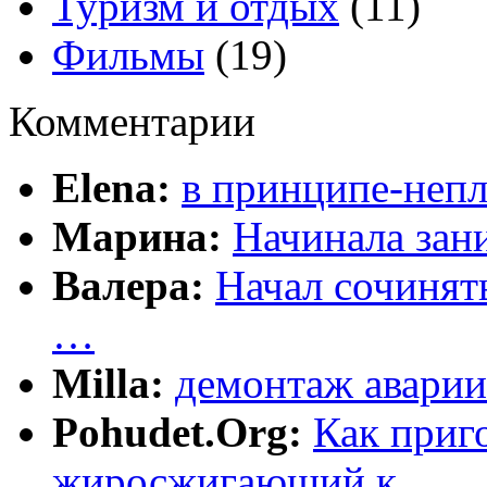
Туризм и отдых
(11)
Фильмы
(19)
Комментарии
Elena:
в принципе-непл
Марина:
Начинала зани
Валера:
Начал сочинят
…
Milla:
демонтаж аварии
Pohudet.Org:
Как приг
жиросжигающий к …