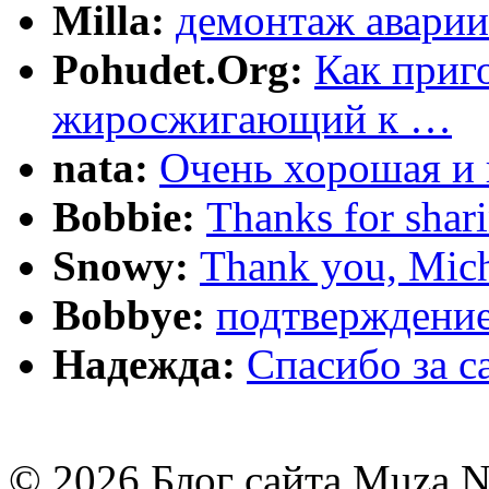
Milla:
демонтаж аварии
Pohudet.Org:
Как приг
жиросжигающий к …
nata:
Очень хорошая и 
Bobbie:
Thanks for shar
Snowy:
Thank you, Mich
Bobbye:
подтверждение
Надежда:
Cпасибо за 
© 2026 Блог сайта Muza.