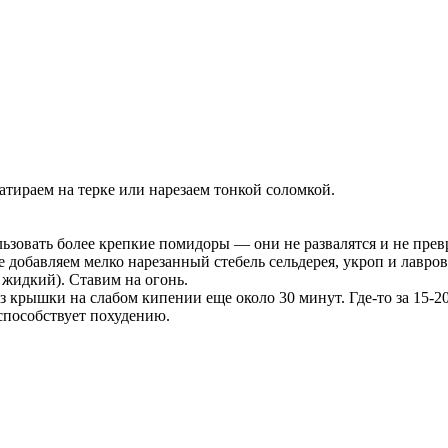
тираем на терке или нарезаем тонкой соломкой.
зовать более крепкие помидоры — они не развалятся и не превр
 добавляем мелко нарезанный стебель сельдерея, укроп и лавро
 жидкий). Ставим на огонь.
ез крышки на слабом кипении еще около 30 минут. Где-то за 15-
способствует похудению.