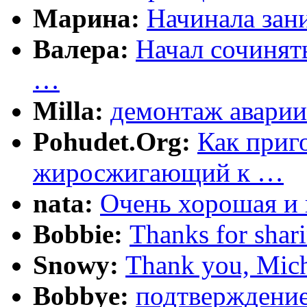
Марина:
Начинала зани
Валера:
Начал сочинят
…
Milla:
демонтаж аварии
Pohudet.Org:
Как приг
жиросжигающий к …
nata:
Очень хорошая и 
Bobbie:
Thanks for shar
Snowy:
Thank you, Mich
Bobbye:
подтверждение