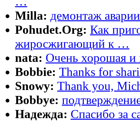
…
Milla:
демонтаж аварии
Pohudet.Org:
Как приг
жиросжигающий к …
nata:
Очень хорошая и 
Bobbie:
Thanks for shar
Snowy:
Thank you, Mich
Bobbye:
подтверждение
Надежда:
Cпасибо за 