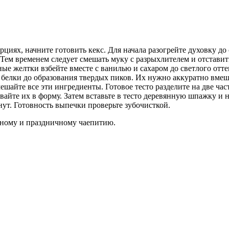
циях, начните готовить кекс. Для начала разогрейте духовку до
ем временем следует смешать муку с разрыхлителем и отставить
ые желтки взбейте вместе с ванилью и сахаром до светлого отте
 белки до образования твердых пиков. Их нужно аккуратно вмеш
ешайте все эти ингредиенты. Готовое тесто разделите на две час
вайте их в форму. Затем вставьте в тесто деревянную шпажку и 
ут. Готовность выпечки проверьте зубочисткой.
чному и праздничному чаепитию.