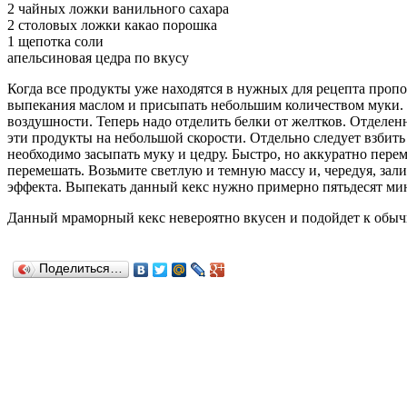
2 чайных ложки ванильного сахара
2 столовых ложки какао порошка
1 щепотка соли
апельсиновая цедра по вкусу
Когда все продукты уже находятся в нужных для рецепта пропор
выпекания маслом и присыпать небольшим количеством муки. Т
воздушности. Теперь надо отделить белки от желтков. Отделенн
эти продукты на небольшой скорости. Отдельно следует взбить
необходимо засыпать муку и цедру. Быстро, но аккуратно перем
перемешать. Возьмите светлую и темную массу и, чередуя, зали
эффекта. Выпекать данный кекс нужно примерно пятьдесят мин
Данный мраморный кекс невероятно вкусен и подойдет к обы
Поделиться…