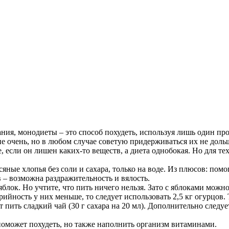
ания, монодиеты – это способ похудеть, используя лишь один про
очень, но в любом случае советую придерживаться их не дольше 
лее, если он лишен каких-то веществ, а диета однобокая. Но для
яные хлопья без соли и сахара, только на воде. Из плюсов: пом
 – возможна раздражительность и вялость.
яблок. Но учтите, что пить ничего нельзя. Зато с яблоками можно
ийность у них меньше, то следует использовать 2,5 кг огурцов.
т пить сладкий чай (30 г сахара на 20 мл). Дополнительно следу
 поможет похудеть, но также наполнить организм витаминами.