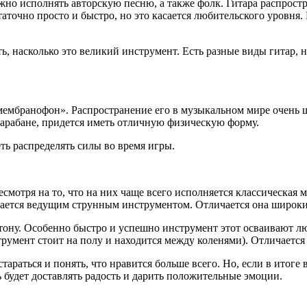
о исполнять авторскую песню, а также фолк. Гитара распростр
статочно просто и быстро, но это касается любительского уровн
ь, насколько это великий инструмент. Есть разные виды гитар,
ембранофон». Распространение его в музыкальном мире очень ши
арабане, придется иметь отличную физическую форму.
ь распределять силы во время игры.
мотря на то, что на них чаще всего исполняется классическая 
читается ведущим струнным инструментом. Отличается она широк
по тону. Особенно быстро и успешно инструмент этот осваивают
трумент стоит на полу и находится между коленями). Отличается
араться и понять, что нравится больше всего. Но, если в итоге 
 будет доставлять радость и дарить положительные эмоции.