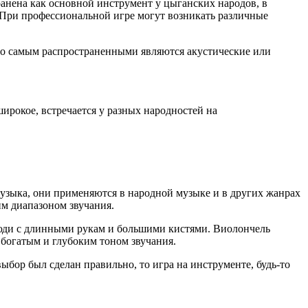
анена как основной инструмент у цыганских народов, в
я. При профессиональной игре могут возникать различные
 но самым распространенными являются акустические или
рокое, встречается у разных народностей на
музыка, они применяются в народной музыке и в других жанрах
им диапазоном звучания.
 люди с длинными рукам и большими кистями. Виолончель
 богатым и глубоким тоном звучания.
выбор был сделан правильно, то игра на инструменте, будь-то