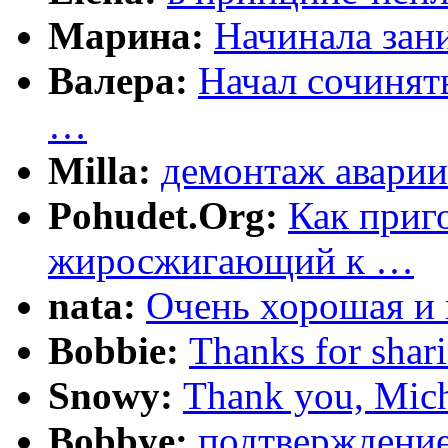
Марина:
Начинала зани
Валера:
Начал сочинят
…
Milla:
демонтаж аварии
Pohudet.Org:
Как приг
жиросжигающий к …
nata:
Очень хорошая и 
Bobbie:
Thanks for shar
Snowy:
Thank you, Mich
Bobbye:
подтверждение