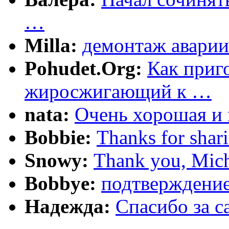
…
Milla:
демонтаж аварии
Pohudet.Org:
Как приг
жиросжигающий к …
nata:
Очень хорошая и 
Bobbie:
Thanks for shar
Snowy:
Thank you, Mich
Bobbye:
подтверждение
Надежда:
Cпасибо за 