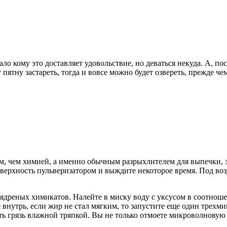
ло кому это доставляет удовольствие, но деваться некуда. А, по
у пятну застареть, тогда и вовсе можно будет озвереть, прежде че
вом, чем химией, а именно обычным разрыхлителем для выпечки
верхность пульверизатором и выждите некоторое время. Под воз
 ядреных химикатов. Налейте в миску воду с уксусом в соотно
внутрь, если жир не стал мягким, то запустите еще один трехми
 грязь влажной тряпкой. Вы не только отмоете микроволновую п