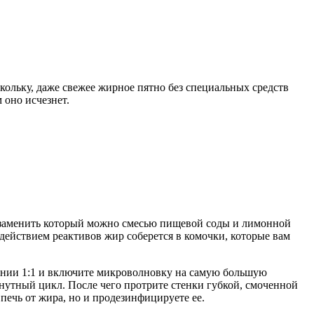
скольку, даже свежее жирное пятно без специальных средств
м оно исчезнет.
, заменить который можно смесью пищевой соды и лимонной
действием реактивов жир соберется в комочки, которые вам
шении 1:1 и включите микроволновку на самую большую
нутный цикл. После чего протрите стенки губкой, смоченной
ечь от жира, но и продезинфицируете ее.