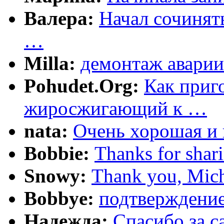
Валера:
Начал сочинят
…
Milla:
демонтаж аварии
Pohudet.Org:
Как приг
жиросжигающий к …
nata:
Очень хорошая и 
Bobbie:
Thanks for shar
Snowy:
Thank you, Mich
Bobbye:
подтверждение
Надежда:
Cпасибо за 