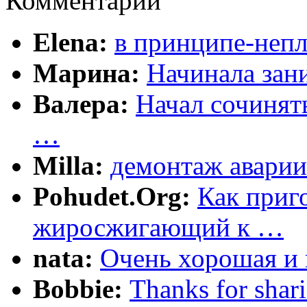
Комментарии
Elena:
в принципе-непл
Марина:
Начинала зани
Валера:
Начал сочинят
…
Milla:
демонтаж аварии
Pohudet.Org:
Как приг
жиросжигающий к …
nata:
Очень хорошая и 
Bobbie:
Thanks for shar