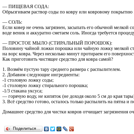
— ПИЩЕВАЯ СОДА:
Обрызгиваем раствор соды по ковру или ковровому покрытию на
— СОЛЬ:
Если ковер не очень загрязнен, засыпать его обычной мелкой 
воде веник и аккуратно сметаем соль. Иногда требуется проце
— ПРОСТОЕ МЫЛО (СТИРАЛЬНЫЙ ПОРОШОК):
Половину чайной ложки порошка или чайную ложку мелкой стр
на ворс ковра. Через несколько минут протираем его поверхнос
Как приготовить чистящее средство для ковра самой?
1. Возмём пустую тару среднего размера с распылителем.
2. Добавим следующие ингредиенты:
-1 столовую ложку соды;
-1 столовую ложку стирального порошка;
-1/3 стакана уксуса;
— горячую воду, не кипяток (не доходя около 5 см до края тары)
3. Всё средство готово, осталось только распылить на пятна и п
Домашнее средство для чистки ковров отчищает загрязнения оч
Поделиться…