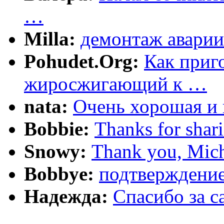
…
Milla:
демонтаж аварии
Pohudet.Org:
Как приг
жиросжигающий к …
nata:
Очень хорошая и 
Bobbie:
Thanks for shar
Snowy:
Thank you, Mich
Bobbye:
подтверждение
Надежда:
Cпасибо за 