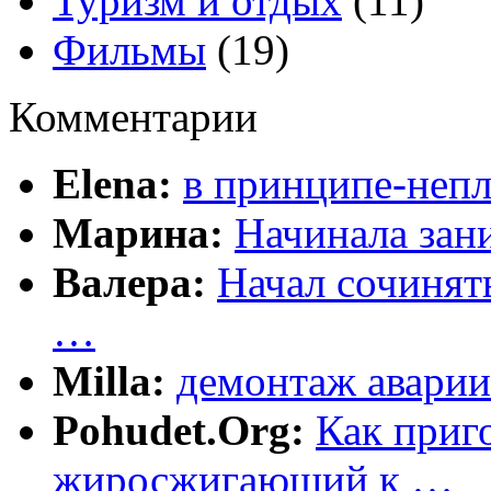
Туризм и отдых
(11)
Фильмы
(19)
Комментарии
Elena:
в принципе-непл
Марина:
Начинала зани
Валера:
Начал сочинят
…
Milla:
демонтаж аварии
Pohudet.Org:
Как приг
жиросжигающий к …