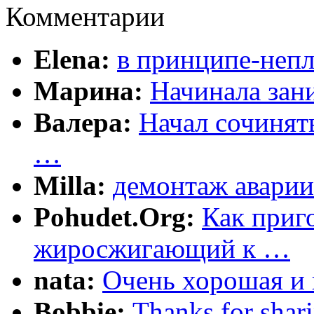
Комментарии
Elena:
в принципе-непл
Марина:
Начинала зани
Валера:
Начал сочинят
…
Milla:
демонтаж аварии
Pohudet.Org:
Как приг
жиросжигающий к …
nata:
Очень хорошая и 
Bobbie:
Thanks for shar