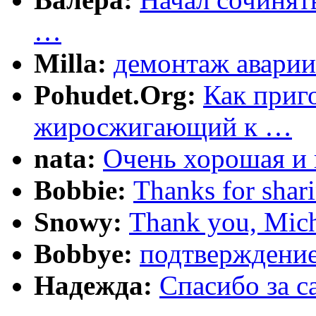
…
Milla:
демонтаж аварии
Pohudet.Org:
Как приг
жиросжигающий к …
nata:
Очень хорошая и 
Bobbie:
Thanks for shar
Snowy:
Thank you, Mich
Bobbye:
подтверждение
Надежда:
Cпасибо за 