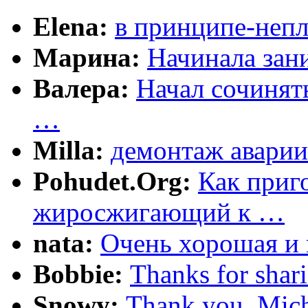
Elena:
в принципе-непл
Марина:
Начинала зани
Валера:
Начал сочинят
…
Milla:
демонтаж аварии
Pohudet.Org:
Как приг
жиросжигающий к …
nata:
Очень хорошая и 
Bobbie:
Thanks for shar
Snowy:
Thank you, Mich