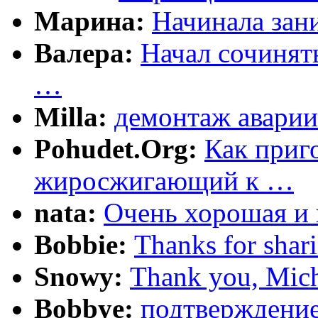
Марина:
Начинала зани
Валера:
Начал сочинят
…
Milla:
демонтаж аварии
Pohudet.Org:
Как приг
жиросжигающий к …
nata:
Очень хорошая и 
Bobbie:
Thanks for shar
Snowy:
Thank you, Mich
Bobbye:
подтверждение