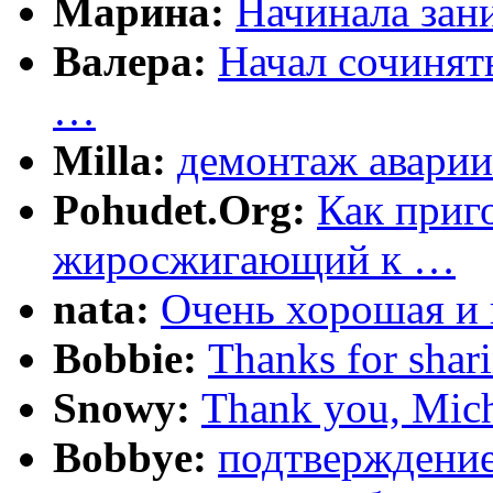
Марина:
Начинала зани
Валера:
Начал сочинят
…
Milla:
демонтаж аварии
Pohudet.Org:
Как приг
жиросжигающий к …
nata:
Очень хорошая и 
Bobbie:
Thanks for shar
Snowy:
Thank you, Mich
Bobbye:
подтверждение