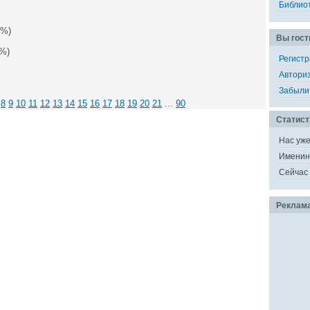
Библио
3%)
Вы гост
%)
Регист
Автори
Забыли
8
9
10
11
12
13
14
15
16
17
18
19
20
21
...
90
Статист
Нас уж
Именин
Сейчас 
Реклам