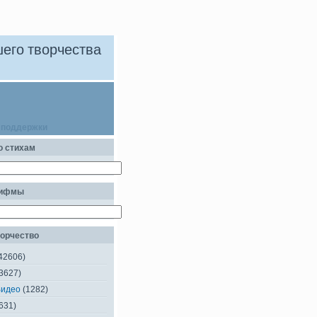
его творчества
 поддержки
о стихам
рифмы
орчество
42606)
3627)
Видео
(1282)
631)