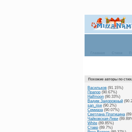
Главная
Стихи
П
Похожие авторы по стих
Васильков
(91.15%)
Прапор
(90.67%)
Halfmoon
(90.33%)
Вадим Задорожный
(90.
san_rise
(90.2%)
Семиаза
(90.07%)
Светлана Платицина
(89
Чайковская-Леви
(89.89
White
(89.85%)
Ставр
(89.7%)
Роза Ветров
(89.37%)