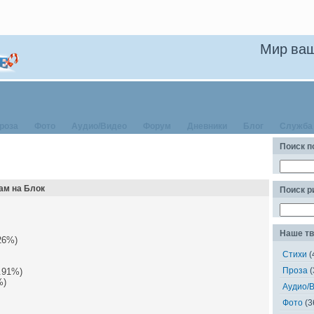
Мир ваш
роза
Фото
Аудио/Видео
Форум
Дневники
Блог
Служба
Поиск п
ам на Блок
Поиск 
Наше тв
26%)
Стихи
(
Проза
(
.91%)
%)
Аудио/
Фото
(3