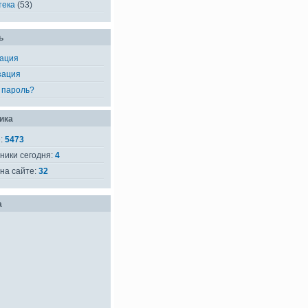
тека
(53)
ь
рация
зация
 пароль?
ика
е:
5473
ники сегодня:
4
на сайте:
32
а