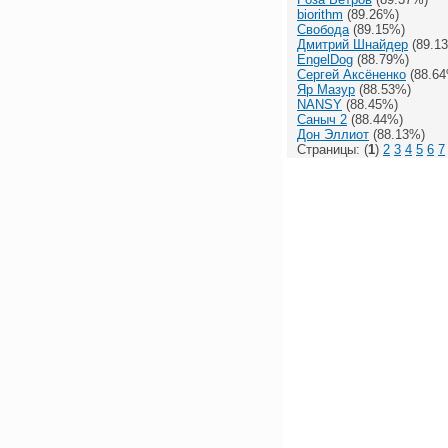
biorithm
(89.26%)
Свобода
(89.15%)
Дмитрий Шнайдер
(89.1
EngelDog
(88.79%)
Сергей Аксёненко
(88.64
Яр Мазур
(88.53%)
NANSY
(88.45%)
Саныч 2
(88.44%)
Дон Эллиот
(88.13%)
Страницы: (
1
)
2
3
4
5
6
7