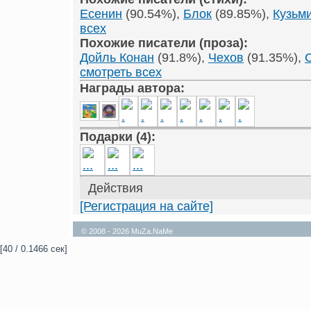
Есенин
(90.54%),
Блок
(89.85%),
Кузьм
всех
Похожие писатели (проза):
Дойль Конан
(91.8%),
Чехов
(91.35%),
смотреть всех
Награды автора:
Подарки (4):
Действия
[Регистрация на сайте]
© 2008 - 2026 MuZa.NaMe
[40 / 0.1466 сек]