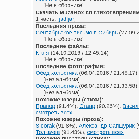
[Не в сборнике]
Скачать MuzaBox со стихотворениям
1 часть: [
jad
|
jar
]
Последняя проза:
Сентябрьское письмо в Сибирь
(27.09.2
[Не в сборнике]
Последние файлы:
Кто я
(14.10.2016 / 12:45:14)
[Не в сборнике]
Последние фотографии:
Обед холостяка
(06.04.2016 / 21:48:17)
[Без альбома]
Обед холостяка
(06.04.2016 / 21:33:58)
[Без альбома]
Похожие юзеры (стихи):
Прапор
(91.4%),
Ставр
(90.26%),
Васил
смотреть всех
Похожие юзеры (проза):
Sidorak
(91.8%),
Александр Сапшурик
(
Толкачев
(91.43%),
смотреть всех
Похожие писатели (стихи):