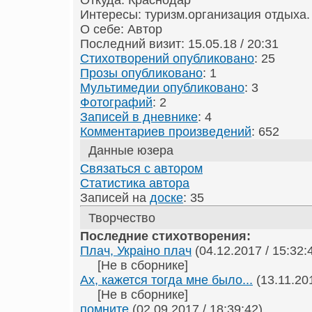
Откуда: Краснодар
Интересы: туризм.организация отдыха.
О себе: Автор
Последний визит: 15.05.18 / 20:31
Стихотворений опубликовано
: 25
Прозы опубликовано
: 1
Мультимедии опубликовано
: 3
Фотографий
: 2
Записей в дневнике
: 4
Комментариев произведений
: 652
Данные юзера
Связаться с автором
Статистика автора
Записей на
доске
: 35
Творчество
Последние стихотворения:
Плач, Украiно плач
(04.12.2017 / 15:32:
[Не в сборнике]
Ах, кажется тогда мне было...
(13.11.201
[Не в сборнике]
помните
(02.09.2017 / 18:39:42)