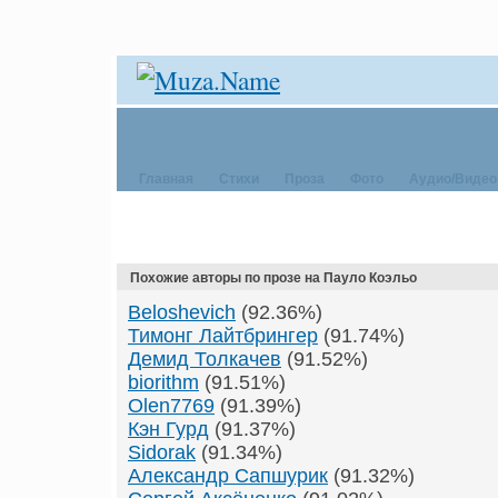
Главная
Стихи
Проза
Фото
Аудио/Видео
Похожие авторы по прозе на Пауло Коэльо
Beloshevich
(92.36%)
Тимонг Лайтбрингер
(91.74%)
Демид Толкачев
(91.52%)
biorithm
(91.51%)
Olen7769
(91.39%)
Кэн Гурд
(91.37%)
Sidorak
(91.34%)
Александр Сапшурик
(91.32%)