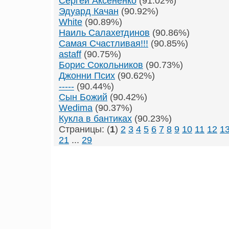
Сергей Аксёненко
(91.02%)
Эдуард Качан
(90.92%)
White
(90.89%)
Наиль Салахетдинов
(90.86%)
Самая Счастливая!!!
(90.85%)
astaff
(90.75%)
Борис Сокольников
(90.73%)
Джонни Псих
(90.62%)
-----
(90.44%)
Сын Божий
(90.42%)
Wedima
(90.37%)
Кукла в бантиках
(90.23%)
Страницы: (
1
)
2
3
4
5
6
7
8
9
10
11
12
1
21
...
29