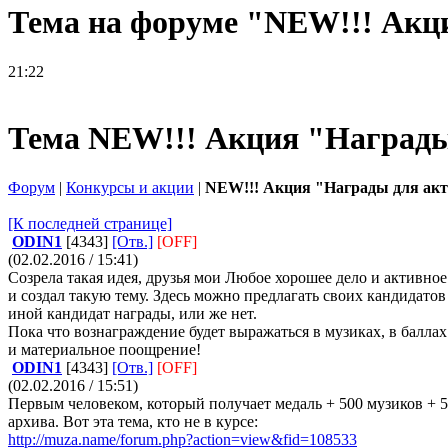
Тема на форуме "NEW!!! Акц
21:22
Тема NEW!!! Акция "Награды
Форум
|
Конкурсы и акции
|
NEW!!! Акция "Награды для акт
[К последней странице]
ODIN1
[4343]
[Отв.]
[OFF]
(02.02.2016 / 15:41)
Созрела такая идея, друзья мои
Любое хорошее дело и активное 
и создал такую тему. Здесь можно предлагать своих кандидатов
иной кандидат награды, или же нет.
Пока что вознаграждение будет выражаться в музиках, в баллах 
и материальное поощрение!
ODIN1
[4343]
[Отв.]
[OFF]
(02.02.2016 / 15:51)
Первым человеком, который получает медаль + 500 музиков + 50
архива. Вот эта тема, кто не в курсе:
http://muza.name/forum.php?action=view&fid=108533