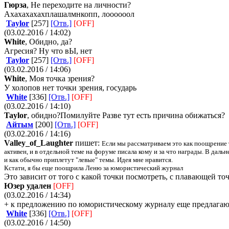
Гюрза
, Не переходите на личности?
Ахахахахахплашалмнкопп, лоооооол
Taylor
[257]
[Отв.]
[OFF]
(03.02.2016 / 14:02)
White
, Обидно, да?
Агресия? Ну что вЬІ, нет
Taylor
[257]
[Отв.]
[OFF]
(03.02.2016 / 14:06)
White
, Моя точка зрения?
У холопов нет точки зрения, государь
White
[336]
[Отв.]
[OFF]
(03.02.2016 / 14:10)
Taylor
, обидно?Помилуйте
Разве тут есть причина обижаться?
Айтым
[200]
[Отв.]
[OFF]
(03.02.2016 / 14:16)
Valley_of_Laughter
пишет:
Если мы рассматриваем это как поощрение т
активен, и в отдельной теме на форуме писала кому и за что награды. В дал
и как обычно приплетут "левые" темы. Идея мне нравится.
Кстати, я бы еще поощрила Леню за юмористический журнал
Это зависит от того с какой точки посмотреть, с плавающей точ
Юзер удален
[OFF]
(03.02.2016 / 14:34)
+ к предложению по юмористическому журналу еще предлагаю по
White
[336]
[Отв.]
[OFF]
(03.02.2016 / 14:50)