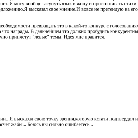
,нет..Я могу вообще засунуть язык в жопу и просто писать стихи
едложению.Я высказал свое мнение.И вовсе не претендую на его
 необходимости превращать это в какой-то конкурс с голосовани
за что награды. В дальнейшем это должно пробудить конкурентны
ычно приплетут "левые" темы. Идея мне нравится.
сии...Я высказал свою точку зрения,которую кстати подтвердил 
счет жабы... Боюсь вы сильно ошибаетесь...