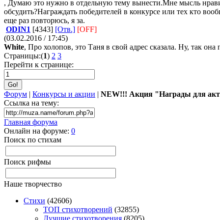
, Думаю это нужно в отдельную тему вынести.Мне мысль нрави
обсудить?Награждать победителей в конкурсе или тех кто вооб
еще раз повторюсь, я за.
ODIN1
[4343]
[Отв.]
[OFF]
(03.02.2016 / 17:45)
White
, Про холопов, это Таня в свой адрес сказала. Ну, так она
Страницы:(
1
)
2
3
Перейти к странице:
Форум
|
Конкурсы и акции
|
NEW!!! Акция "Награды для акт
Ссылка на тему:
Главная форума
Онлайн на форуме:
0
Поиск по стихам
Поиск рифмы
Наше творчество
Стихи
(42606)
TOП стихотворений
(32855)
Лучшие стихотворения
(8205)