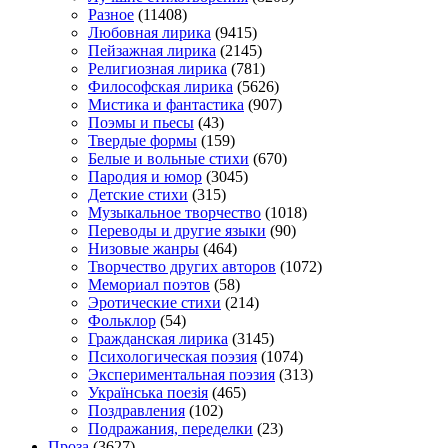
Разное
(11408)
Любовная лирика
(9415)
Пейзажная лирика
(2145)
Религиозная лирика
(781)
Философская лирика
(5626)
Мистика и фантастика
(907)
Поэмы и пьесы
(43)
Твердые формы
(159)
Белые и вольные стихи
(670)
Пародия и юмор
(3045)
Детские стихи
(315)
Музыкальное творчество
(1018)
Переводы и другие языки
(90)
Низовые жанры
(464)
Творчество других авторов
(1072)
Мемориал поэтов
(58)
Эротические стихи
(214)
Фольклор
(54)
Гражданская лирика
(3145)
Психологическая поэзия
(1074)
Экспериментальная поэзия
(313)
Українська поезія
(465)
Поздравления
(102)
Подражания, переделки
(23)
Проза
(3627)