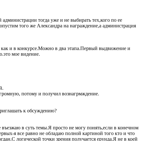
й администрации тогда уже и не выбирать тех,кого по ее
допустим того же Александра на награждение,а администрация
 как и в конкурсе.Можно в два этапа.Первый выдвижение и
ю.это мое видение.
й.
 огромную, потому и получил вознагрмждение.
 приглашать к обсуждению?
 въезжаю в суть темы.Я просто не могу понять,если в конечном
рвых-я все равно не обладаю полной картиной того кто и что
гдан.С логической точки зрения получается ерунда.Я не в коей