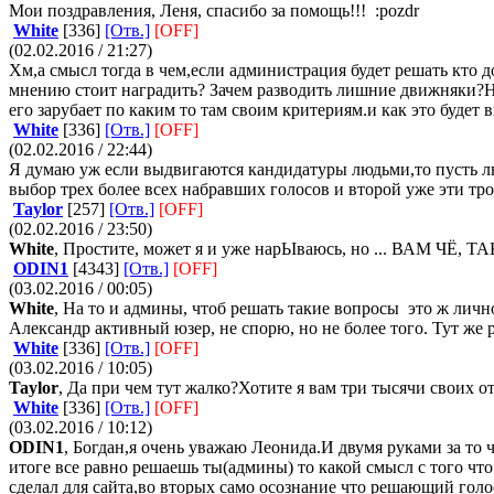
Мои поздравления, Леня, спасибо за помощь!!!
:pozdr
White
[336]
[Отв.]
[OFF]
(02.02.2016 / 21:27)
Хм,а смысл тогда в чем,если администрация будет решать кто д
мнению стоит наградить? Зачем разводить лишние движняки?Не
его зарубает по каким то там своим критериям.и как это будет 
White
[336]
[Отв.]
[OFF]
(02.02.2016 / 22:44)
Я думаю уж если выдвигаются кандидатуры людьми,то пусть л
выбор трех более всех набравших голосов и второй уже эти трое
Taylor
[257]
[Отв.]
[OFF]
(02.02.2016 / 23:50)
White
, Простите, может я и уже нарЬІваюсь, но ... ВАМ
ODIN1
[4343]
[Отв.]
[OFF]
(03.02.2016 / 00:05)
White
, На то и админы, чтоб решать такие вопросы
это ж лично
Александр активный юзер, не спорю, но не более того. Тут же
White
[336]
[Отв.]
[OFF]
(03.02.2016 / 10:05)
Taylor
, Да при чем тут жалко?Хотите я вам три тысячи своих о
White
[336]
[Отв.]
[OFF]
(03.02.2016 / 10:12)
ODIN1
, Богдан,я очень уважаю Леонида.И двумя руками за то 
итоге все равно решаешь ты(админы) то какой смысл с того чт
сделал для сайта,во вторых само осознание что решающий голо