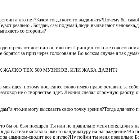
остоин а кто нет?Зачем тогда кого то выдвигать?Почему бы само
,вот реально , Богдан, сам подумай,люди выдвигают человека,
выглядеть со стороны?
юди и решают достоин он или нет.Принцип того же голосования
 борятся за приз через голосование.Во всяком случае я так дума
 ЧЁ, ТАК ЖАЛКО ТЕХ 500 МУЗИКОВ, ИЛИ ЖАБА ДАВИТ?
 моя идея, потому последнее слово имею право оставить за собо
 разговор не о творчестве идет. Леонид сделал огромную работу,
тдам?я что,не могу высказать свою точку зрения?Тогда для чего
что бы он был поощрен.Ты или не правильно меня понял,или я не
о я допустим выставлю чью то кандидатуру на награждение?Во пе
с за админом-сводит все к нулю?Ну пойми ты меня правильно,Бо