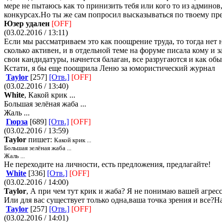
мере не пытаюсь как то принизить тебя или кого то из админов
конкурсах.Но ты же сам попросил высказываться по твоему пр
Юзер удален
[OFF]
(03.02.2016 / 13:11)
Если мы рассматриваем это как поощрение труда, то тогда нет
сколько активен, и в отдельной теме на форуме писала кому и 
свои кандидатуры, начнется балаган, все разругаются и как об
Кстати, я бы еще поощрила Леню за юмористический журнал
Taylor
[257]
[Отв.]
[OFF]
(03.02.2016 / 13:40)
White
, Какой крик ...
Большая зелёная жаба ...
Жаль ...
Гюрза
[689]
[Отв.]
[OFF]
(03.02.2016 / 13:59)
Taylor
пишет:
Какой крик ...
Большая зелёная жаба ...
Жаль ...
Не переходите на личности, есть предложения, предлагайте!
White
[336]
[Отв.]
[OFF]
(03.02.2016 / 14:00)
Taylor
, А при чем тут крик и жаба? Я не понимаю вашей агрес
Или для вас существует только одна,ваша точка зрения и все?На
Taylor
[257]
[Отв.]
[OFF]
(03.02.2016 / 14:01)