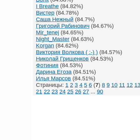
I Breathe
(84.82%)
Вистер
(84.78%)
Саша Нежный
(84.7%)
Григорий Рабинович
(84.67%)
Mir_tenej
(84.65%)
Night_Master
(84.63%)
Korgan
(84.62%)
Виктория Волкова ( :-) )
(84.57%)
Николай Грищенков
(84.53%)
Фотиния
(84.53%)
Дарина Егоза
(84.51%)
Илья Марсов
(84.51%)
Страницы:
1
2
3
4
5
6
(
7
)
8
9
10
11
12
1
21
22
23
24
25
26
27
...
90