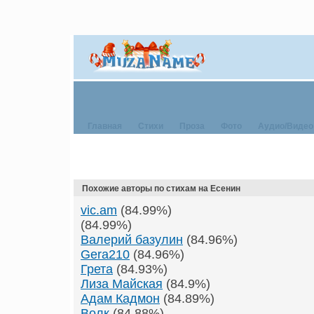
Главная
Стихи
Проза
Фото
Аудио/Видео
Похожие авторы по стихам на Есенин
vic.am
(84.99%)
(84.99%)
Валерий базулин
(84.96%)
Gera210
(84.96%)
Грета
(84.93%)
Лиза Майская
(84.9%)
Адам Кадмон
(84.89%)
Волк
(84.88%)