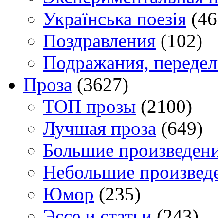
Українська поезія
(46
Поздравления
(102)
Подражания, переде
Проза
(3627)
TOП прозы
(2100)
Лучшая проза
(649)
Большие произведен
Небольшие произвед
Юмор
(235)
Эссе и статьи
(243)