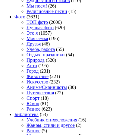
Аудио записи стихов
(110)
Мы поем!
(26)
Религиозные песни
(15)
Фото
(3631)
TOП фото
(2606)
Лучшая фото
(620)
Это я
(1057)
Моя семья
(196)
Друзья
(46)
Учеба, работа
(55)
Отдых, праздники
(54)
Природа
(520)
Авто
(195)
Город
(231)
Животные
(221)
Искусство
(232)
Анимэ/Скриншоты
(30)
Путешествия
(72)
Спорт
(18)
Юмор
(81)
Разное
(623)
Библиотека
(53)
Учебник стихосложения
(16)
Жанры, стили и другое
(2)
Разное
(5)