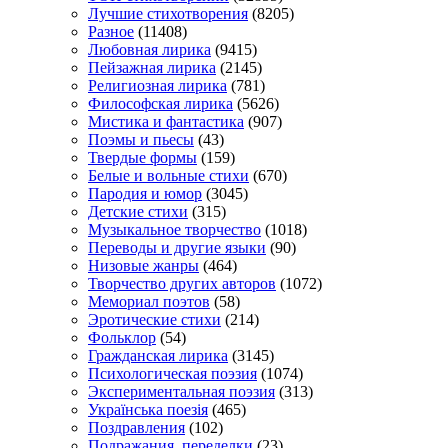
Лучшие стихотворения
(8205)
Разное
(11408)
Любовная лирика
(9415)
Пейзажная лирика
(2145)
Религиозная лирика
(781)
Философская лирика
(5626)
Мистика и фантастика
(907)
Поэмы и пьесы
(43)
Твердые формы
(159)
Белые и вольные стихи
(670)
Пародия и юмор
(3045)
Детские стихи
(315)
Музыкальное творчество
(1018)
Переводы и другие языки
(90)
Низовые жанры
(464)
Творчество других авторов
(1072)
Мемориал поэтов
(58)
Эротические стихи
(214)
Фольклор
(54)
Гражданская лирика
(3145)
Психологическая поэзия
(1074)
Экспериментальная поэзия
(313)
Українська поезія
(465)
Поздравления
(102)
Подражания, переделки
(23)