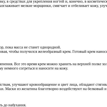
у, в средствах для укрепления ногтей и, конечно, в косметичес
азглаживает мелкие морщинки, смягчает и отбеливает кожу, улу
ор, пока масса не станет однородной.
ивая, чтобы получился желеобразный крем. Готовый крем наносит
енения. Все это время крем можно хранить на верхней полке хо
му немного согреться и наносите на кожу.
вам, улучшают кровообращение и цвет лица, обладают стягива
и. Маски из желатина благотворно воздействуют на белковый 
ть до набухания.