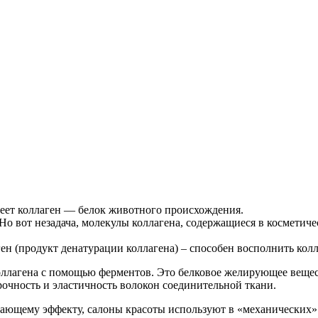
меет коллаген — белок животного происхождения.
Но вот незадача, молекулы коллагена, содержащиеся в косметич
ген (продукт денатурации коллагена) – способен восполнить ко
ллагена с помощью ферментов. Это белковое желирующее вещест
рочность и эластичность волокон соединительной ткани.
ивающему эффекту, салоны красоты используют в «механических»