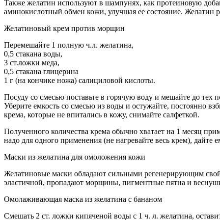
Также желатин используют в шампунях, как протеиновую добавк
аминокислотный обмен кожи, улучшая ее состояние. Желатин р
Желатиновый крем против морщин
Перемешайте 1 полную ч.л. желатина,
0,5 стакана воды,
3 ст.ложки меда,
0,5 стакана глицерина
1 г (на кончике ножа) салициловой кислоты.
Посуду со смесью поставьте в горячую воду и мешайте до тех п
Уберите емкость со смесью из воды и остужайте, постоянно взб
крема, которые не впитались в кожу, снимайте салфеткой.
Полученного количества крема обычно хватает на 1 месяц прим
надо для одного применения (не нагревайте весь крем), дайте е
Маски из желатина для омоложения кожи
Желатиновые маски обладают сильными регенерирующим свойст
эластичной, пропадают морщины, пигментные пятна и веснушк
Омолаживающая маска из желатина с бананом
Смешать 2 ст. ложки кипяченой воды с 1 ч. л. желатина, остави