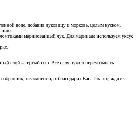
оленной воде, добавив луковицу и морковь, целым куском.
ланию.
й ломтиками маринованный лук. Для маринада используем уксус
рке.
ртый слой – тертый сыр. Все слоя нужно перемазывать
 избранник, несомненно, отблагодарит Вас. Так что, ждите.