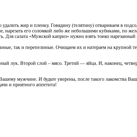
о удалить жир и пленку. Говядину (телятину) отвариваем в подс
сле, нарезать его соломкой либо же небольшими кубиками, по же
ять. Для салата «Мужской каприз» нужно взять тонко нарезанны
иные, так и перепелиные. Очищаем их и натераем на крупной те
ый лук. Второй слой – мясо. Третий — яйца. И, наконец, четве
 Вашему мужчине. И будьте уверены, после такого лакомства Ваш
ачи и приятного аппетита!