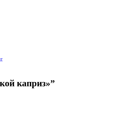
ат
ской каприз»”