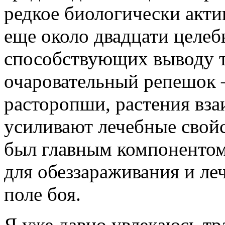
редкое биологически акти
еще около двадцати целеб
способствующих выводу т
очаровательный репе­шок
расторопши, растения вза
усиливают лечебные свойс
был глав­ным компоненто
для обеззараживания и ле
поле боя.
Я уже давно увлекаюсь тр