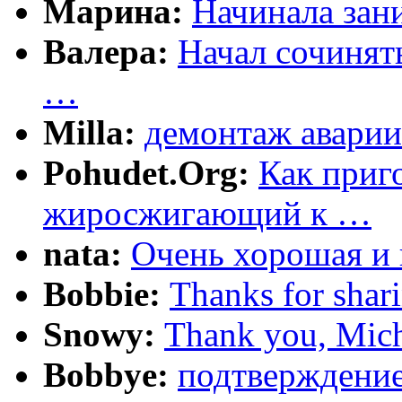
Марина:
Начинала зани
Валера:
Начал сочинят
…
Milla:
демонтаж аварии
Pohudet.Org:
Как приг
жиросжигающий к …
nata:
Очень хорошая и 
Bobbie:
Thanks for shar
Snowy:
Thank you, Mich
Bobbye:
подтверждение