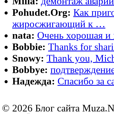
Milla:
демонтаж аварии
Pohudet.Org:
Как приг
жиросжигающий к …
nata:
Очень хорошая и 
Bobbie:
Thanks for shar
Snowy:
Thank you, Mich
Bobbye:
подтверждение
Надежда:
Cпасибо за 
© 2026 Блог сайта Muza.