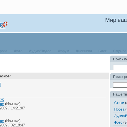
Мир ваш
роза
Фото
Аудио/Видео
Форум
Дневники
Блог
Служба
Поиск п
Разное"
Поиск 
]
Наше тв
ОК
Стихи
(
ках
(Иришка)
009 / 14:21:07
Проза
(
Аудио/
ках
(Иришка)
Фото
(3
009 / 02:18:47