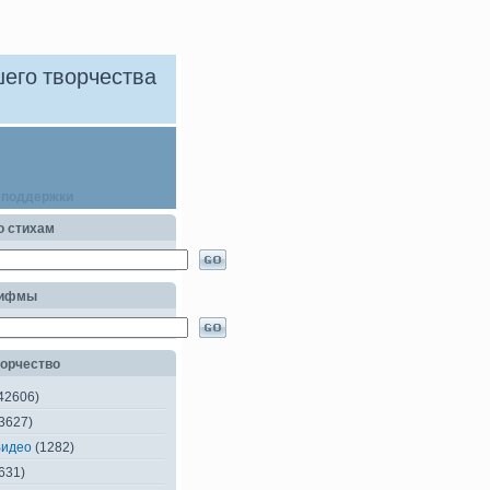
его творчества
 поддержки
о стихам
рифмы
орчество
42606)
3627)
Видео
(1282)
631)