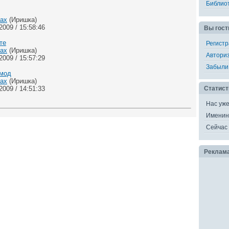
Библио
ках
(Иришка)
009 / 15:58:46
Вы гост
те
Регист
ках
(Иришка)
Автори
009 / 15:57:29
Забыли
фмод
ках
(Иришка)
009 / 14:51:33
Статист
Нас уж
Именин
Сейчас 
Реклам