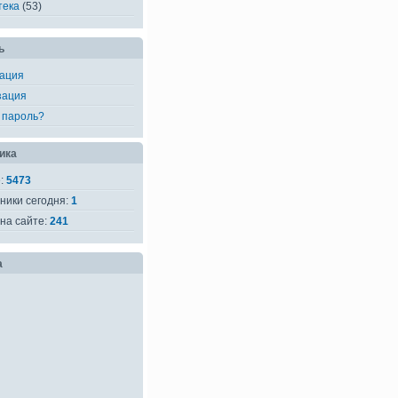
тека
(53)
ь
рация
зация
 пароль?
ика
е:
5473
ники сегодня:
1
на сайте:
241
а