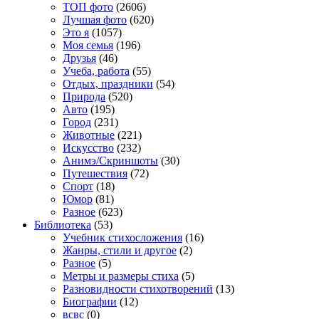
TOП фото
(2606)
Лучшая фото
(620)
Это я
(1057)
Моя семья
(196)
Друзья
(46)
Учеба, работа
(55)
Отдых, праздники
(54)
Природа
(520)
Авто
(195)
Город
(231)
Животные
(221)
Искусство
(232)
Анимэ/Скриншоты
(30)
Путешествия
(72)
Спорт
(18)
Юмор
(81)
Разное
(623)
Библиотека
(53)
Учебник стихосложения
(16)
Жанры, стили и другое
(2)
Разное
(5)
Метры и размеры стиха
(5)
Разновидности стихотворений
(13)
Биографии
(12)
всвс
(0)