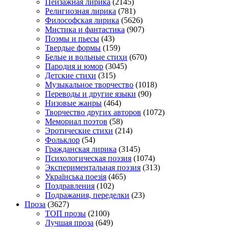
Пейзажная лирика
(2145)
Религиозная лирика
(781)
Философская лирика
(5626)
Мистика и фантастика
(907)
Поэмы и пьесы
(43)
Твердые формы
(159)
Белые и вольные стихи
(670)
Пародия и юмор
(3045)
Детские стихи
(315)
Музыкальное творчество
(1018)
Переводы и другие языки
(90)
Низовые жанры
(464)
Творчество других авторов
(1072)
Мемориал поэтов
(58)
Эротические стихи
(214)
Фольклор
(54)
Гражданская лирика
(3145)
Психологическая поэзия
(1074)
Экспериментальная поэзия
(313)
Українська поезія
(465)
Поздравления
(102)
Подражания, переделки
(23)
Проза
(3627)
TOП прозы
(2100)
Лучшая проза
(649)