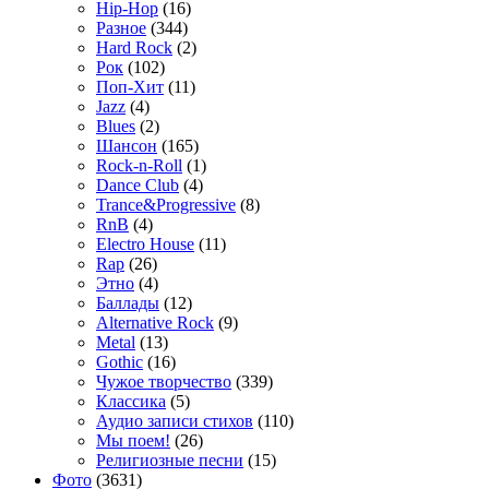
Hip-Hop
(16)
Разное
(344)
Hard Rock
(2)
Рок
(102)
Поп-Хит
(11)
Jazz
(4)
Blues
(2)
Шансон
(165)
Rock-n-Roll
(1)
Dance Club
(4)
Trance&Progressive
(8)
RnB
(4)
Electro House
(11)
Rap
(26)
Этно
(4)
Баллады
(12)
Alternative Rock
(9)
Metal
(13)
Gothic
(16)
Чужое творчество
(339)
Классика
(5)
Аудио записи стихов
(110)
Мы поем!
(26)
Религиозные песни
(15)
Фото
(3631)