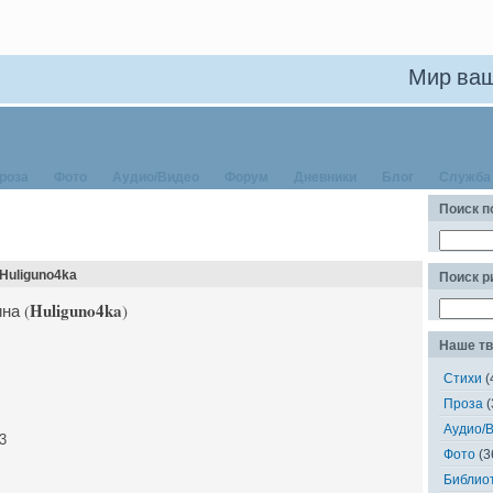
Мир ваш
роза
Фото
Аудио/Видео
Форум
Дневники
Блог
Служба
Поиск п
Huliguno4ka
Поиск 
Huliguno4ka
на (
)
Наше тв
Стихи
(
Проза
(
Аудио/
3
Фото
(3
Библио