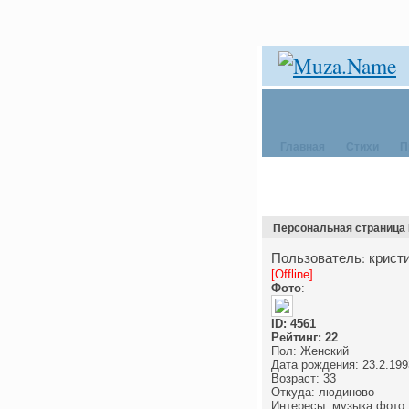
Главная
Стихи
П
Персональная страница 
Пользователь: кристи
[Offline]
Фото
:
ID: 4561
Рейтинг: 22
Пол: Женский
Дата рождения: 23.2.199
Возраст: 33
Откуда: людиново
Интересы: музыка фото