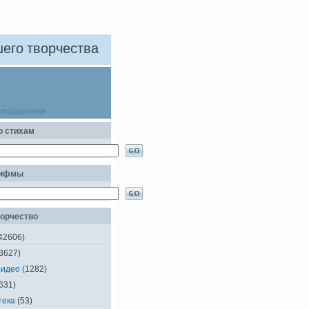
его творчества
 поддержки
о стихам
рифмы
орчество
42606)
3627)
Видео
(1282)
631)
тека
(53)