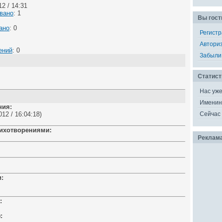
2 / 14:31
вано
: 1
Вы гост
ано
: 0
Регист
Автори
ений
: 0
Забыли
Статист
Нас уж
Именин
ния:
12 / 16:04:18)
Сейчас 
тихотворениями:
Реклам
:
:
: