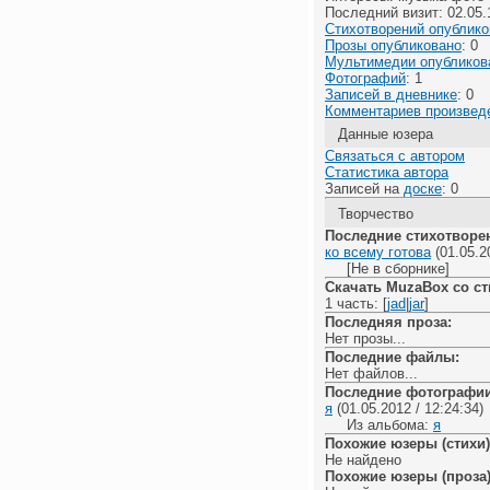
Последний визит: 02.05.1
Стихотворений опублико
Прозы опубликовано
: 0
Мультимедии опубликов
Фотографий
: 1
Записей в дневнике
: 0
Комментариев произвед
Данные юзера
Связаться с автором
Статистика автора
Записей на
доске
: 0
Творчество
Последние стихотворе
ко всему готова
(01.05.20
[Не в сборнике]
Скачать MuzaBox со с
1 часть: [
jad
|
jar
]
Последняя проза:
Нет прозы...
Последние файлы:
Нет файлов...
Последние фотографии
я
(01.05.2012 / 12:24:34)
Из альбома:
я
Похожие юзеры (стихи)
Не найдено
Похожие юзеры (проза)