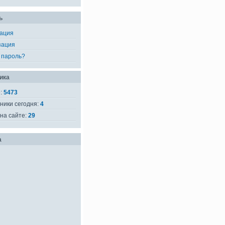
ь
рация
зация
 пароль?
ика
е:
5473
ники сегодня:
4
на сайте:
29
а