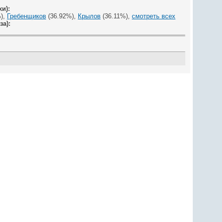
и):
),
Гребенщиков
(36.92%),
Крылов
(36.11%),
смотреть всех
за):