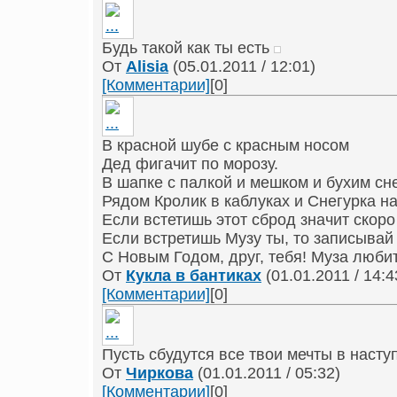
Будь такой как ты есть
От
Alisia
(05.01.2011 / 12:01)
[Комментарии]
[0]
В красной шубе с красным носом
Дед фигачит по морозу.
В шапке с палкой и мешком и бухим сн
Рядом Кролик в каблуках и Снегурка на
Если встетишь этот сброд значит скоро
Если встретишь Музу ты, то записывай 
С Новым Годом, друг, тебя! Муза любит
От
Кукла в бантиках
(01.01.2011 / 14:4
[Комментарии]
[0]
Пусть сбудутся все твои мечты в насту
От
Чиркова
(01.01.2011 / 05:32)
[Комментарии]
[0]