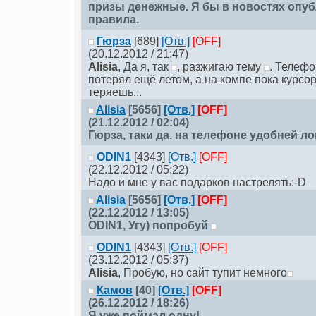
призы денежные. Я бы в новостях опу
правила.
Гюрза
[689]
[Отв.]
[OFF]
(20.12.2012 / 21:47)
Alisia
, Да я, так
, разжигаю тему
. Телефо
потерял ещё летом, а на компе пока курсо
теряешь...
Alisia
[5656]
[Отв.]
[OFF]
(21.12.2012 / 02:04)
Гюрза
, таки да. на телефоне удобней л
ODIN1
[4343]
[Отв.]
[OFF]
(22.12.2012 / 05:22)
Надо и мне у вас подарков настрелять:-D
Alisia
[5656]
[Отв.]
[OFF]
(22.12.2012 / 13:05)
ODIN1
, Угу) попробуй
ODIN1
[4343]
[Отв.]
[OFF]
(23.12.2012 / 05:37)
Alisia
, Пробую, но сайт тупит немного
Камов
[40]
[Отв.]
[OFF]
(26.12.2012 / 18:26)
Я уже поймал одну!