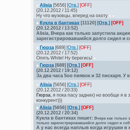
Alisia
[5656]
[Отв.]
[OFF]
(20.12.2012 / 11:45)
Ну что музовцы, вперед на охоту
Кукла в бантиках
[11120]
[Отв.]
[OFF]
(20.12.2012 / 13:52)
Alisia
, Вчера как только запустила акци
зарегистрировавшийся долго сидел и с
Гюрза
[689]
[Отв.]
[OFF]
(20.12.2012 / 17:52)
Опять White! Ну берегись!
Гюрза
[689]
[Отв.]
[OFF]
(20.12.2012 / 19:12)
За два часа 5оо пиявок и 32 пискаря. У
Alisia
[5656]
[Отв.]
[OFF]
(20.12.2012 / 20:33)
Гюрза
, я пока пасу задних) но вообще я в 
конкурент)))
Alisia
[5656]
[Отв.]
[OFF]
(20.12.2012 / 20:34)
Кукла в бантиках
пишет:
Вчера как только 
только зарегистрировавшийся долго сидел и соб
А у нас всегда наплыв когда игрушки в х