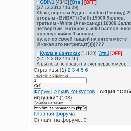
ODIN1
[4343]
[Отв.]
[OFF]
(27.12.2012 / 16:29)
Alisia
, первым будет - starleо (Леонид) 
вторым - ВИВАТ! (За!!!) 15000 баллов,
третьим - White (Александр) 10000 балл
четвёртым -Ветерок с 5000 баллов, не
проснувшийся 9 января,
ну, а я со своей тыщей на пятом месте
И какая это интрига,гг)))))???
Кукла в бантиках
[11120]
[Отв.]
[OFF]
(27.12.2012 / 16:40)
А вы пока не правы на счет первых мест.
Страницы:(
1
)
2
3
4
5
6
Перейти к странице:
Форум
|
Архив конкурсов
|
Акция "Соб
игрушки"
(103)
Ссылка на тему:
Главная форума
Онлайн на форуме:
0