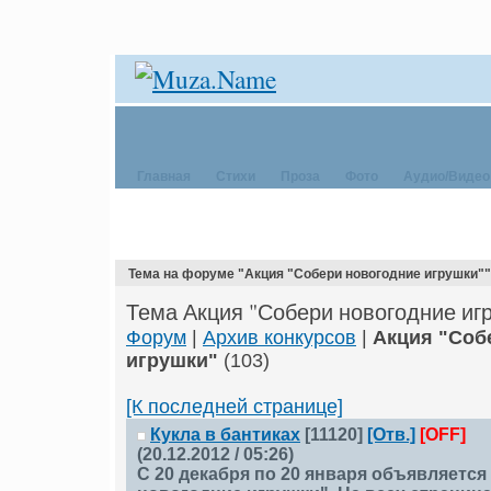
Главная
Стихи
Проза
Фото
Аудио/Видео
Тема на форуме "Акция "Собери новогодние игрушки""
Тема Акция "Собери новогодние иг
Форум
|
Архив конкурсов
|
Акция "Соб
игрушки"
(103)
[К последней странице]
Кукла в бантиках
[11120]
[Отв.]
[OFF]
(20.12.2012 / 05:26)
С 20 декабря по 20 января объявляется