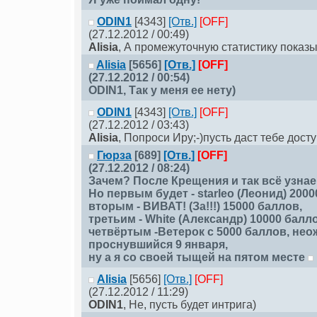
ODIN1
[4343]
[Отв.]
[OFF]
(27.12.2012 / 00:49)
Alisia
, А промежуточную статистику показы
Alisia
[5656]
[Отв.]
[OFF]
(27.12.2012 / 00:54)
ODIN1
, Так у меня ее нету)
ODIN1
[4343]
[Отв.]
[OFF]
(27.12.2012 / 03:43)
Alisia
, Попроси Иру;-)пусть даст тебе дост
Гюрза
[689]
[Отв.]
[OFF]
(27.12.2012 / 08:24)
Зачем? После Крещения и так всё узнае
Но первым будет - starleо (Леонид) 2000
вторым - ВИВАТ! (За!!!) 15000 баллов,
третьим - White (Александр) 10000 балл
четвёртым -Ветерок с 5000 баллов, не
проснувшийся 9 января,
ну а я со своей тыщей на пятом месте
Alisia
[5656]
[Отв.]
[OFF]
(27.12.2012 / 11:29)
ODIN1
, Не, пусть будет интрига)