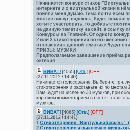
Начинается конкурс стихов "Виртуальна
интернете и о виртуальной жизни в нём
поняли меня думаю. Тема почти всем по
многие пишут, надеюсь, будет немало у
хотите участвовать, то добавьте поэти
на данную тематику на сайт, а ссылку и
Конкурсы на Главной. От одного конку
2 или 3 стихотворения по его желанию
отношения к данной тематике будут сни
ПРИЗЫ; МУЗИКИ
Предполагаемое завершение приёма раб
октября
ВИВАТ!
[4065]
[Отв.]
[OFF]
(27.11.2012 / 14:40)
Начинается голосование. Выберите три, л
стихотворения и расставьте их по местам 1
Вам будет начисленно 30 музиков, при об
коротким комментарием в посте с голосова
музиков.
ВИВАТ!
[4065]
[Отв.]
[OFF]
(27.11.2012 / 14:41)
1.
Стихотворение "Виртульная жизнь". (н
2.
Стихотворение я выключаю жизнь on-