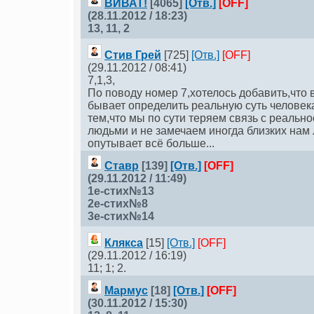
ВИВАТ!
[4065]
[Отв.]
[OFF]
(28.11.2012 / 18:23)
13, 11, 2
Стив Грей
[725]
[Отв.]
[OFF]
(29.11.2012 / 08:41)
7,1,3,
По поводу номер 7,хотелось добавить,что 
бывает определить реальную суть человека
тем,что мы по сути теряем связь с реальн
людьми и не замечаем иногда близких нам
опутывает всё больше...
Ставр
[139]
[Отв.]
[OFF]
(29.11.2012 / 11:49)
1е-стих№13
2е-стих№8
3е-стих№14
Клякса
[15]
[Отв.]
[OFF]
(29.11.2012 / 16:19)
11; 1; 2.
Мармус
[18]
[Отв.]
[OFF]
(30.11.2012 / 15:30)