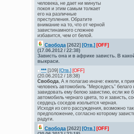
человека, не дает ни минуты
покоя и этим самым толкает
его на различные
преступления. Обратите
внимание на то, что от черной
завистинамного сложнее
избавится, чем от белой.
Свобода
[2622]
[Отв.]
[OFF]
(17.06.2012 / 22:38)
Зависть она и в африке зависть. В како
выкраси.
***
[109]
[Отв.]
[OFF]
(20.06.2012 / 18:38)
Свобода
, А я полагаю иначе: ежели, к при
человекъ автомобиль "Мерседесъ" белаго ц
завидовать ему белою завистию, если же 
автомобиль чернаго цвета, то и зависть, со
сердецъ соседов изольется черная.
Исходя из сего рассуждения, возможно та
предположение, согласно которому завист
радуги.
Свобода
[2622]
[Отв.]
[OFF]
(20.06.2012 / 22:18)