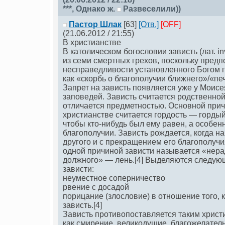
***
, Однако ж.
Развеселили))
Пастор Шлак
[63]
[Отв.]
[OFF]
(21.06.2012 / 21:55)
В христианстве
В католическом богословии зависть (лат. in
из семи смертных грехов, поскольку предп
несправедливости установленного Богом 
как «скорбь о благополучии ближнего»/«пе
Запрет на зависть появляется уже у Моисе
заповедей. Зависть считается родственно
отличается предметностью. Основной прич
христианстве считается гордость — гордый
чтобы кто-нибудь был ему равен, а особен
благополучии. Зависть рождается, когда н
другого и с прекращением его благополучи
одной причиной зависти называется «нер
должного» — лень.[4] Выделяются следую
зависти:
неуместное соперничество
рвение с досадой
порицание (злословие) в отношение того, 
зависть.[4]
Зависть противопоставляется таким хрис
как смирение, великодушие, благожелатель