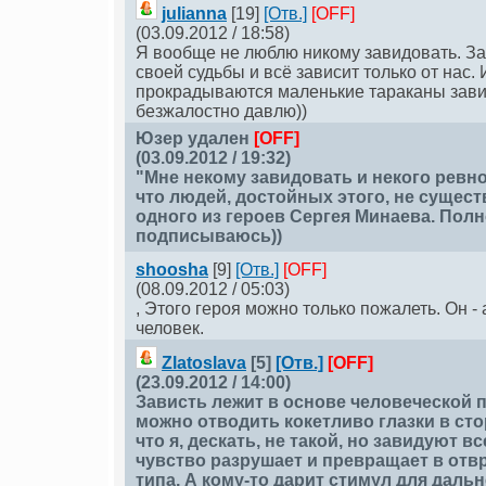
julianna
[19]
[Отв.]
[OFF]
(03.09.2012 / 18:58)
Я вообще не люблю никому завидовать. З
своей судьбы и всё зависит только от нас. 
прокрадываются маленькие тараканы завис
безжалостно давлю))
Юзер удален
[OFF]
(03.09.2012 / 19:32)
"Мне некому завидовать и некого ревн
что людей, достойных этого, не существ
одного из героев Сергея Минаева. Пол
подписываюсь))
shoosha
[9]
[Отв.]
[OFF]
(08.09.2012 / 05:03)
, Этого героя можно только пожалеть. Он 
человек.
Zlatoslava
[5]
[Отв.]
[OFF]
(23.09.2012 / 14:00)
Зависть лежит в основе человеческой 
можно отводить кокетливо глазки в сто
что я, дескать, не такой, но завидуют вс
чувство разрушает и превращает в от
типа, А кому-то дарит стимул для даль