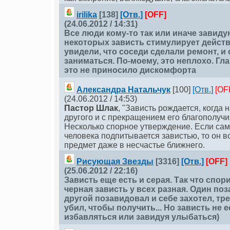
irilika
[138]
[Отв.]
[OFF]
(24.06.2012 / 14:31)
Все люди кому-то так или иначе завиду
некоторых зависть стимулирует действ
увидели, что соседи сделали ремонт, и
заниматься. По-моему, это неплохо. Гл
это не приносило дискомфорта
Александра Натальчук
[100]
[Отв.]
[OF
(24.06.2012 / 14:53)
Пастор Шлак
, "Зависть рождается, когда
другого и с прекращением его благополучия
Несколько спорное утверждение. Если са
человека подпитывается завистью, то он в
предмет даже в несчастье ближнего.
Рисующая Звезды
[3316]
[Отв.]
[OFF]
(25.06.2012 / 22:16)
Зависть еще есть и серая. Так что спор
черная зависть у всех разная. Один поз
другой позавидовал и себе захотел, тр
убил, чтобы получить... Но зависть не е
избавляться или завидуя улыбаться)