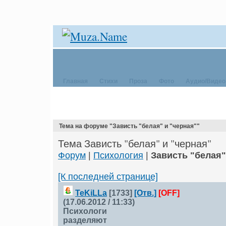
Главная
Стихи
Проза
Фото
Аудио/Видео
Тема на форуме "Зависть "белая" и "черная""
Тема Зависть "белая" и "черная"
Форум
|
Психология
|
Зависть "белая"
[К последней странице]
TeKiLLа
[1733]
[Отв.]
[OFF]
(17.06.2012 / 11:33)
Психологи
разделяют