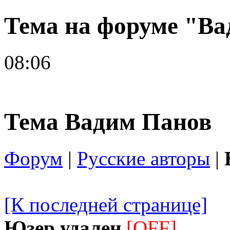
Тема на форуме "В
08:06
Тема Вадим Панов
Форум
|
Русские авторы
|
[К последней странице]
Юзер удален
[OFF]