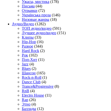
Ужасы, мистика
(178)
Письма
(44)
Отрывки
(72)
Українська проза
(146)
Низовые жанры
(18)
Аудио/Видео
(1282)
TOП аудио/видео
(591)
Лучшее аудио/видео
(151)
Клипы
(33)
Hip-Hop
(16)
Разное
(344)
Hard Rock
(2)
Рок
(102)
Поп-Хит
(11)
Jazz
(4)
Blues
(2)
Шансон
(165)
Rock-n-Roll
(1)
Dance Club
(4)
Trance&Progressive
(8)
RnB
(4)
Electro House
(11)
Rap
(26)
Этно
(4)
Баллады
(12)