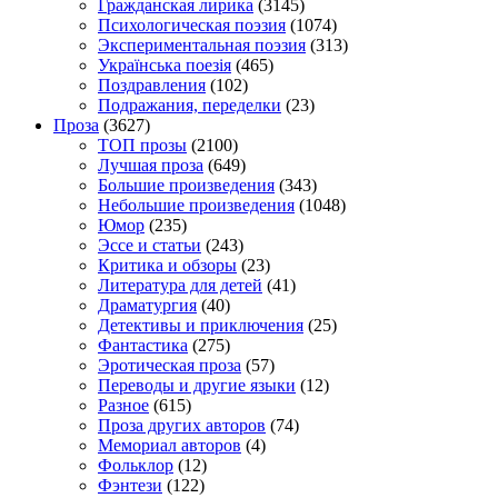
Гражданская лирика
(3145)
Психологическая поэзия
(1074)
Экспериментальная поэзия
(313)
Українська поезія
(465)
Поздравления
(102)
Подражания, переделки
(23)
Проза
(3627)
TOП прозы
(2100)
Лучшая проза
(649)
Большие произведения
(343)
Небольшие произведения
(1048)
Юмор
(235)
Эссе и статьи
(243)
Критика и обзоры
(23)
Литература для детей
(41)
Драматургия
(40)
Детективы и приключения
(25)
Фантастика
(275)
Эротическая проза
(57)
Переводы и другие языки
(12)
Разное
(615)
Проза других авторов
(74)
Мемориал авторов
(4)
Фольклор
(12)
Фэнтези
(122)