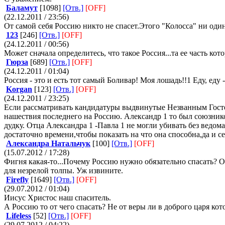
Баламут
[1098]
[Отв.]
[OFF]
(22.12.2011 / 23:56)
От самой себя Россию никто не спасет.Этого "Колосса" ни оди
123
[246]
[Отв.]
[OFF]
(24.12.2011 / 00:56)
Может сначала определитесь, что такое Россия...та ее часть кот
Гюрза
[689]
[Отв.]
[OFF]
(24.12.2011 / 01:04)
Россия - это и есть тот самый Боливар! Моя лошадь!!1 Еду, еду 
Korgan
[123]
[Отв.]
[OFF]
(24.12.2011 / 23:25)
Если рассматривать кандидатуры выдвинутые Незванным Гостем
нашествия последнего на Россию. Александр 1 то был союзник
дудку. Отца Александра 1 -Павла 1 не могли убивать без ведом
достаточно времени,чтобы показать на что она способна,да и с
Александра Натальчук
[100]
[Отв.]
[OFF]
(15.07.2012 / 17:28)
Фигня какая-то...Почему Россию нужно обязательно спасать? О
для незрелой толпы. Уж извините.
Firefly
[1649]
[Отв.]
[OFF]
(29.07.2012 / 01:04)
Иисус Христос наш спаситель.
А Россию то от чего спасать? Не от веры ли в доброго царя кот
Lifeless
[52]
[Отв.]
[OFF]
(29.07.2012 / 04:22)