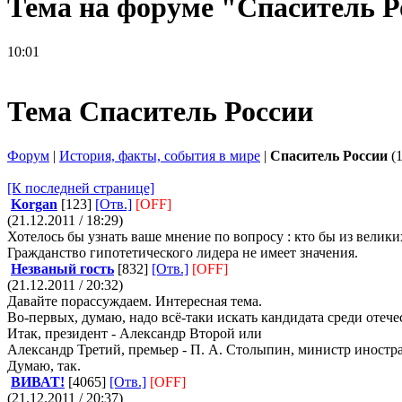
Тема на форуме "Спаситель Р
10:01
Тема Спаситель России
Форум
|
История, факты, события в мире
|
Спаситель России
(1
[К последней странице]
Korgan
[123]
[Отв.]
[OFF]
(21.12.2011 / 18:29)
Хотелось бы узнать ваше мнение по вопросу : кто бы из велик
Гражданство гипотетического лидера не имеет значения.
Незваный гость
[832]
[Отв.]
[OFF]
(21.12.2011 / 20:32)
Давайте порассуждаем. Интересная тема.
Во-первых, думаю, надо всё-таки искать кандидата среди отече
Итак, президент - Александр Второй или
Александр Третий, премьер - П. А. Столыпин, министр иностр
Думаю, так.
ВИВАТ!
[4065]
[Отв.]
[OFF]
(21.12.2011 / 20:37)