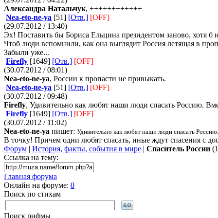
Александра Натальчук
, ++++++++++++
Nea-eto-ne-ya
[51]
[Отв.]
[OFF]
(29.07.2012 / 13:40)
Эх! Поставить бы Бориса Ельцина президентом заново, хотя б 
Чтоб люди вспомнили, как она выглядит Россия летящая в проп
Забыли уже...
Firefly
[1649]
[Отв.]
[OFF]
(30.07.2012 / 08:01)
Nea-eto-ne-ya
, России к пропасти не привыкать.
Nea-eto-ne-ya
[51]
[Отв.]
[OFF]
(30.07.2012 / 09:48)
Firefly
, Удивительно как любят наши люди спасать Россию. Вме
Firefly
[1649]
[Отв.]
[OFF]
(30.07.2012 / 11:02)
Nea-eto-ne-ya
пишет:
Удивительно как любят наши люди спасать Россию.
В точку! Причем одни любят спасать, иные ждут спасения с дос
Форум
|
История, факты, события в мире
|
Спаситель России
(1
Ссылка на тему:
Главная форума
Онлайн на форуме:
0
Поиск по стихам
Поиск рифмы