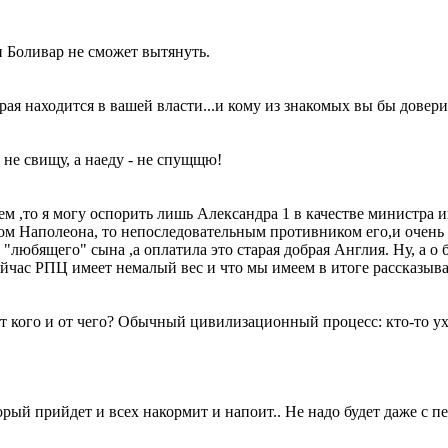
н Боливар не сможет вытянуть.
орая находится в вашей власти...и кому из знакомых вы бы доверили
- не свищу, а наеду - не спущщю!
 ,то я могу оспорить лишь Александра 1 в качестве министра и
ом Наполеона, то непоследовательным противником его,и очень
а "любящего" сына ,а оплатила это старая добрая Англия. Ну, а 
ейчас РПЦ имеет немалый вес и что мы имеем в итоге рассказыва
т кого и от чего? Обычный цивилизационный процесс: кто-то ухо
орый прийдет и всех накормит и напоит.. Не надо будет даже с печ