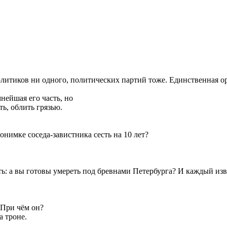
политиков ни одного, политических партий тоже. Единственная о
нейшая его часть, но
ь, облить грязью.
онимке соседа-завистника сесть на 10 лет?
ь: а вы готовы умереть под бревнами Петербурга? И каждый изв
! При чём он?
а троне.