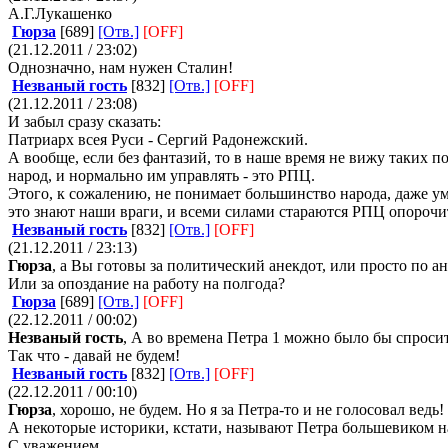
А.Г.Лукашенко
Гюрза
[689]
[Отв.]
[OFF]
(21.12.2011 / 23:02)
Однозначно, нам нужен Сталин!
Незваный гость
[832]
[Отв.]
[OFF]
(21.12.2011 / 23:08)
И забыл сразу сказать:
Патриарх всея Руси - Сергий Радонежский.
А вообще, если без фантазий, то в наше время не вижу таких 
народ, и нормально им управлять - это РПЦ.
Этого, к сожалению, не понимает большинство народа, даже ум
это знают наши враги, и всеми силами стараются РПЦ опорочит
Незваный гость
[832]
[Отв.]
[OFF]
(21.12.2011 / 23:13)
Гюрза
, а Вы готовы за политический анекдот, или просто по ан
Или за опоздание на работу на полгода?
Гюрза
[689]
[Отв.]
[OFF]
(22.12.2011 / 00:02)
Незваный гость
, А во времена Петра 1 можно было бы спросит
Так что - давай не будем!
Незваный гость
[832]
[Отв.]
[OFF]
(22.12.2011 / 00:10)
Гюрза
, хорошо, не будем. Но я за Петра-то и не голосовал ведь
А некоторые историки, кстати, называют Петра большевиком н
С уважением.