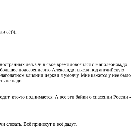
 её)))...
ностранных дел. Он в свое время довозился с Наполеоном,до
 большое подозрение,что Александр плясал под английскую
о благодатном влиянии церкви я умолчу. Мне кажется у нее было
ть не надо.
дит, кто-то поднимается. А все эти байки о спасении России -
и слезать. Всё принесут и всё дадут.