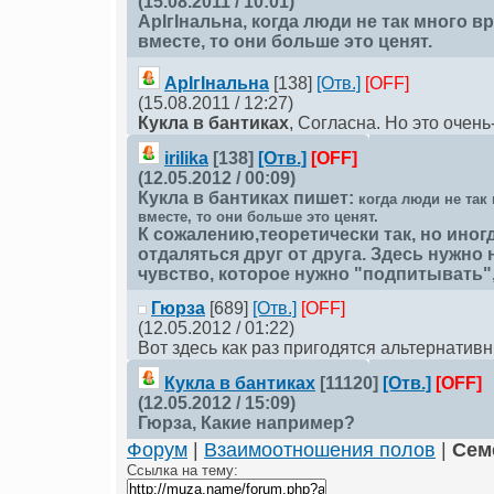
(15.08.2011 / 10:01)
АрІгІнальна
, когда люди не так много 
вместе, то они больше это ценят.
АрІгІнальна
[138]
[Отв.]
[OFF]
(15.08.2011 / 12:27)
Кукла в бантиках
, Согласна. Но это очень
irilika
[138]
[Отв.]
[OFF]
(12.05.2012 / 00:09)
Кукла в бантиках
пишет:
когда люди не так
вместе, то они больше это ценят.
К сожалению,теоретически так, но ино
отдаляться друг от друга. Здесь нужно
чувство, которое нужно "подпитывать",
Гюрза
[689]
[Отв.]
[OFF]
(12.05.2012 / 01:22)
Вот здесь как раз пригодятся альтернатив
Кукла в бантиках
[11120]
[Отв.]
[OFF]
(12.05.2012 / 15:09)
Гюрза
, Какие например?
Форум
|
Взаимоотношения полов
|
Сем
Ссылка на тему: