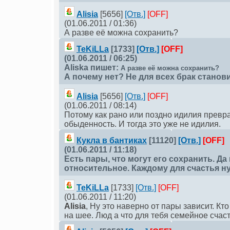
Alisia
[5656]
[Отв.]
[OFF]
(01.06.2011 / 01:36)
А разве её можна сохранить?
TeKiLLа
[1733]
[Отв.]
[OFF]
(01.06.2011 / 06:25)
Aliska
пишет:
А разве её можна сохранить?
А почему нет? Не для всех брак станов
Alisia
[5656]
[Отв.]
[OFF]
(01.06.2011 / 08:14)
Потому как рано или поздно идилия превра
обыденность. И тогда это уже не идилия.
Кукла в бантиках
[11120]
[Отв.]
[OFF]
(01.06.2011 / 11:18)
Есть пары, что могут его сохранить. Да 
относительное. Каждому для счастья н
TeKiLLа
[1733]
[Отв.]
[OFF]
(01.06.2011 / 11:20)
Alisia
, Ну это наверно от пары зависит. Кто
на шее. Люд а что для тебя семейное счас