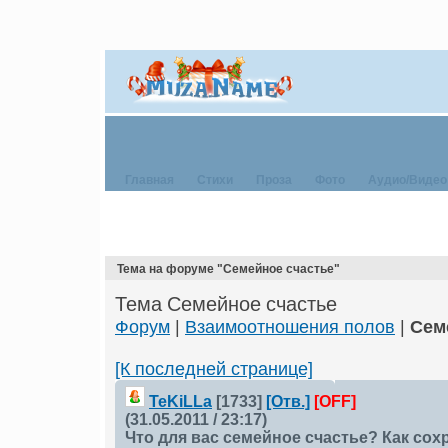
Главная
Стихи
Проза
Фото
Аудио/Видео
Тема на форуме "Семейное счастье"
Тема Семейное счастье
Форум
|
Взаимоотношения полов
|
Сем
[К последней странице]
TeKiLLа
[1733]
[Отв.]
[OFF]
(31.05.2011 / 23:17)
Что для вас семейное счастье? Как со