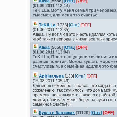
Alisia
[5656]
[Отв.]
[OFF]
(01.06.2011 / 12:14)
TeKiLLа
, Вот у меня семья три человека
смеемся, для меня это счастье.
TeKiLLа
[1733]
[Отв.]
[OFF]
(01.06.2011 / 12:35)
Alisia
, Ну вот Люд это и есть идиллия хоть
чтоб такие периоды в жизни все таки прис
Alisia
[5656]
[Отв.]
[OFF]
(01.06.2011 / 13:04)
TeKiLLа
, Просто ощущение счастья и ид
разные понятия. Можна кушать мороже
счастливым, а семейная идилия это фа
АрІгІнальна
[138]
[Отв.]
[OFF]
(15.08.2011 / 05:49)
Для меня семейное счастье,- это когда вся
сожелению, так случилось, что дома мой м
времени, поскольку это связано с работой,
домой, обнимает меня, берет на руки сына-
семейное счастье!
Кукла в бантиках
[11120]
[Отв.]
[OFF]